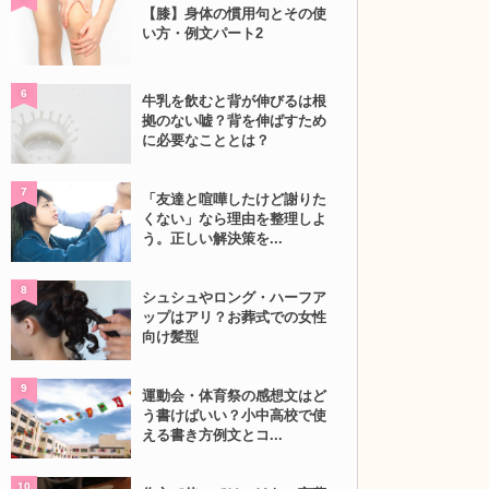
【膝】身体の慣用句とその使
い方・例文パート2
6
牛乳を飲むと背が伸びるは根
拠のない嘘？背を伸ばすため
に必要なこととは？
7
「友達と喧嘩したけど謝りた
くない」なら理由を整理しよ
う。正しい解決策を...
8
シュシュやロング・ハーフア
ップはアリ？お葬式での女性
向け髪型
9
運動会・体育祭の感想文はど
う書けばいい？小中高校で使
える書き方例文とコ...
10