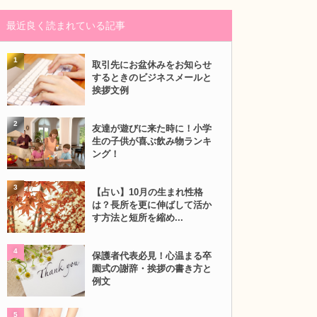
最近良く読まれている記事
1
取引先にお盆休みをお知らせ
するときのビジネスメールと
挨拶文例
2
友達が遊びに来た時に！小学
生の子供が喜ぶ飲み物ランキ
ング！
3
【占い】10月の生まれ性格
は？長所を更に伸ばして活か
す方法と短所を縮め...
4
保護者代表必見！心温まる卒
園式の謝辞・挨拶の書き方と
例文
5