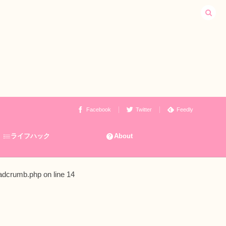
Facebook
Twitter
Feedly
ライフハック
About
eadcrumb.php
on line
14