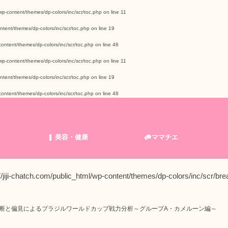
wp-content/themes/dp-colors/inc/scr/toc.php
on line
11
ntent/themes/dp-colors/inc/scr/toc.php
on line
19
ontent/themes/dp-colors/inc/scr/toc.php
on line
48
wp-content/themes/dp-colors/inc/scr/toc.php
on line
11
ntent/themes/dp-colors/inc/scr/toc.php
on line
19
ontent/themes/dp-colors/inc/scr/toc.php
on line
48
美容・健康
ママチエ
jiji-chatch.com/public_html/wp-content/themes/dp-colors/inc/scr/br
 独断と偏見によるブラジルワールドカップ戦力分析～グループA・カメルーン編～