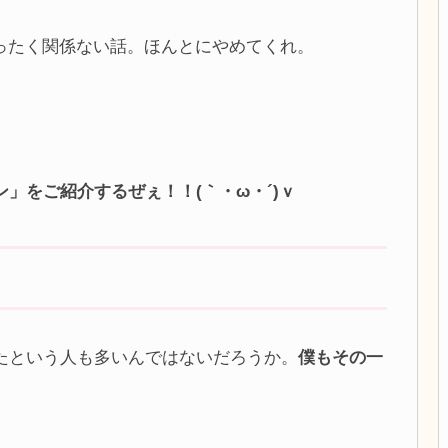
」。まったく関係ない話。ほんとにやめてくれ。
」をご紹介するぜぇ！！(｀・ω・´)ｖ
たという人も多いんではないだろうか。
僕もその一