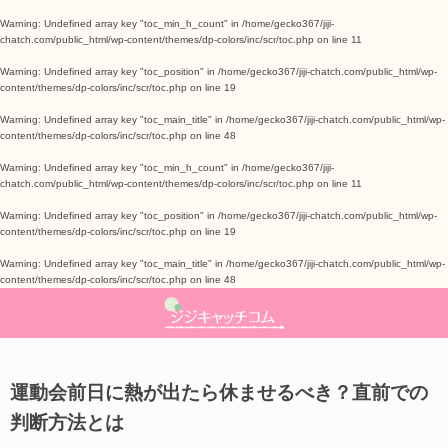
Warning
: Undefined array key "toc_min_h_count" in
/home/gecko367/jiji-
chatch.com/public_html/wp-content/themes/dp-colors/inc/scr/toc.php
on line
11
ライフハック
美容・健康
ママチエ
About
Warning
: Undefined array key "toc_position" in
/home/gecko367/jiji-chatch.com/public_html/wp-
content/themes/dp-colors/inc/scr/toc.php
on line
19
スキンケア
レシピ
生活の知恵
お問い合わせ
Warning
: Undefined array key "toc_main_title" in
/home/gecko367/jiji-chatch.com/public_html/wp-
content/themes/dp-colors/inc/scr/toc.php
on line
48
ダイエット
季節ネタ
Warning
: Undefined array key "toc_min_h_count" in
/home/gecko367/jiji-
chatch.com/public_html/wp-content/themes/dp-colors/inc/scr/toc.php
on line
11
メンタルヘルス
子育て
Warning
: Undefined array key "toc_position" in
/home/gecko367/jiji-chatch.com/public_html/wp-
content/themes/dp-colors/inc/scr/toc.php
on line
19
Warning
: Undefined array key "toc_main_title" in
/home/gecko367/jiji-chatch.com/public_html/wp-
content/themes/dp-colors/inc/scr/toc.php
on line
48
運動会前日に熱が出たら休ませるべき？直前での
判断方法とは