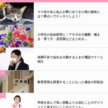
1
ママ友や友人知人が夢に出てきた時の意味と
は？夢占いでスッキリしよう！
2
小学生の自由研究に！アサガオの種類・種ま
き・育て方・花言葉などまとめま...
3
体調不良で会社を欠勤するときの電話マナーと
例文
4
教育実習を辞退することになった場合の対処法
5
学校を休んで良い回数よりも休むことのデメリ
ットと休まないことのメリット...