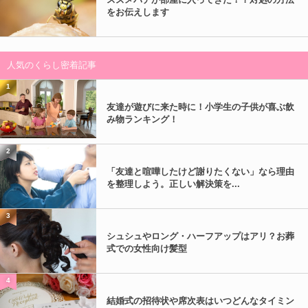
をお伝えします
人気のくらし密着記事
1
友達が遊びに来た時に！小学生の子供が喜ぶ飲
み物ランキング！
2
「友達と喧嘩したけど謝りたくない」なら理由
を整理しよう。正しい解決策を...
3
シュシュやロング・ハーフアップはアリ？お葬
式での女性向け髪型
4
結婚式の招待状や席次表はいつどんなタイミン