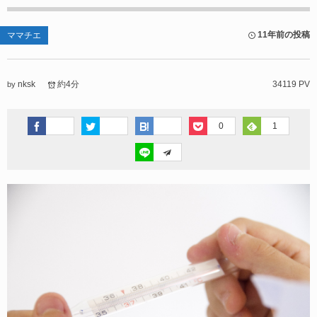
11年前の投稿
ママチエ
nksk
約4分
34119 PV
by
0
1