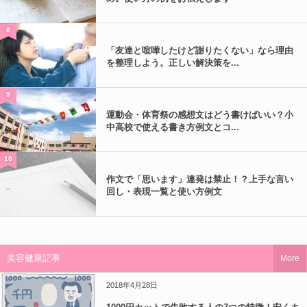
8
「友達と喧嘩したけど謝りたくない」なら理由
を整理しよう。正しい解決策を...
9
運動会・体育祭の感想文はどう書けばいい？小
中高校で使える書き方例文とコ...
10
作文で「思います」連発は禁止！？上手な言い
回し・表現一覧と使い方例文
美容健康記事
More
2018年4月28日