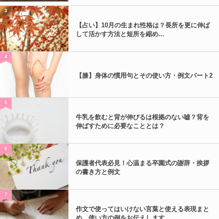
3
【占い】10月の生まれ性格は？長所を更に伸ば
して活かす方法と短所を縮め...
4
【膝】身体の慣用句とその使い方・例文パート2
5
牛乳を飲むと背が伸びるは根拠のない嘘？背を
伸ばすために必要なこととは？
6
保護者代表必見！心温まる卒園式の謝辞・挨拶
の書き方と例文
7
作文で使ってはいけない言葉と使える表現まと
め。使い方の例をお伝えします