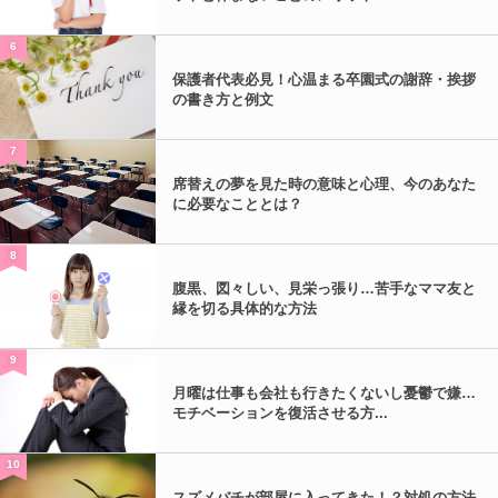
6
保護者代表必見！心温まる卒園式の謝辞・挨拶
の書き方と例文
7
席替えの夢を見た時の意味と心理、今のあなた
に必要なこととは？
8
腹黒、図々しい、見栄っ張り…苦手なママ友と
縁を切る具体的な方法
9
月曜は仕事も会社も行きたくないし憂鬱で嫌…
モチベーションを復活させる方...
10
スズメバチが部屋に入ってきた！？対処の方法