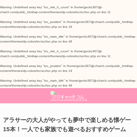
Warning
: Undefined array key "toc_min_h_count" in
/home/gecko367/jiji-
chatch.com/public_html/wp-content/themes/dp-colors/inc/scr/toc.php
on line
11
ライフハック
美容・健康
ママチエ
About
Warning
: Undefined array key "toc_position" in
/home/gecko367/jiji-chatch.com/public_html/wp-
content/themes/dp-colors/inc/scr/toc.php
on line
19
スキンケア
レシピ
生活の知恵
お問い合わせ
Warning
: Undefined array key "toc_main_title" in
/home/gecko367/jiji-chatch.com/public_html/wp-
content/themes/dp-colors/inc/scr/toc.php
on line
48
ダイエット
季節ネタ
Warning
: Undefined array key "toc_min_h_count" in
/home/gecko367/jiji-
chatch.com/public_html/wp-content/themes/dp-colors/inc/scr/toc.php
on line
11
メンタルヘルス
子育て
Warning
: Undefined array key "toc_position" in
/home/gecko367/jiji-chatch.com/public_html/wp-
content/themes/dp-colors/inc/scr/toc.php
on line
19
Warning
: Undefined array key "toc_main_title" in
/home/gecko367/jiji-chatch.com/public_html/wp-
content/themes/dp-colors/inc/scr/toc.php
on line
48
アラサーの大人がやっても夢中で楽しめる懐ゲー
15本！一人でも家族でも遊べるおすすめゲーム