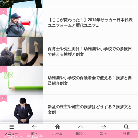
7
【ここが変わった！】2014年サッカー日本代表
ユニフォームと歴代ユニフ...
8
保育士や先生向け！幼稚園や小学校での参観日
で使える挨拶と例文
9
幼稚園や小学校の保護者会で使える！挨拶と自
己紹介例文
10
新盆の喪主や施主の挨拶はどうする？挨拶文と
文例
メニュー
前へ
ホーム
先頭へ
次へ
検索
人気のくらし密着記事