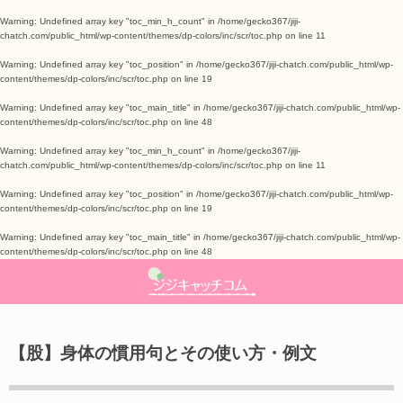
Warning
: Undefined array key "toc_min_h_count" in
/home/gecko367/jiji-
chatch.com/public_html/wp-content/themes/dp-colors/inc/scr/toc.php
on line
11
ライフハック
美容・健康
ママチエ
About
Warning
: Undefined array key "toc_position" in
/home/gecko367/jiji-chatch.com/public_html/wp-
content/themes/dp-colors/inc/scr/toc.php
on line
19
スキンケア
レシピ
生活の知恵
お問い合わせ
Warning
: Undefined array key "toc_main_title" in
/home/gecko367/jiji-chatch.com/public_html/wp-
content/themes/dp-colors/inc/scr/toc.php
on line
48
ダイエット
季節ネタ
Warning
: Undefined array key "toc_min_h_count" in
/home/gecko367/jiji-
chatch.com/public_html/wp-content/themes/dp-colors/inc/scr/toc.php
on line
11
メンタルヘルス
子育て
Warning
: Undefined array key "toc_position" in
/home/gecko367/jiji-chatch.com/public_html/wp-
content/themes/dp-colors/inc/scr/toc.php
on line
19
Warning
: Undefined array key "toc_main_title" in
/home/gecko367/jiji-chatch.com/public_html/wp-
content/themes/dp-colors/inc/scr/toc.php
on line
48
【股】身体の慣用句とその使い方・例文