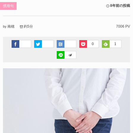
8年前の投稿
慣用句
南穂
約5分
7006 PV
by
0
1