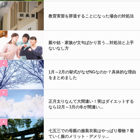
2
教育実習を辞退することになった場合の対処法
3
親や姑・家族が文句ばかり言う…対処法と上手
ないなし方
4
1月～2月の挙式がなぜNGなのか？具体的な理由
をまとめました
5
正月太りなんて大間違い！実はダイエットする
なら12月～3月の冬が間違い...
6
七五三での母親の服装衣装はやっぱり着物？着
ていく服のメリット・デメリッ...