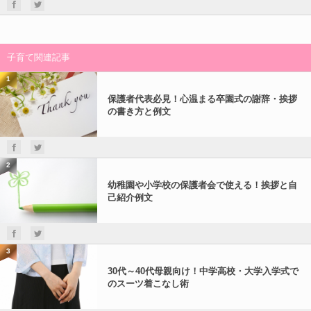
子育て関連記事
1
保護者代表必見！心温まる卒園式の謝辞・挨拶
の書き方と例文
2
幼稚園や小学校の保護者会で使える！挨拶と自
己紹介例文
3
30代～40代母親向け！中学高校・大学入学式で
のスーツ着こなし術