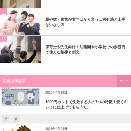
9
親や姑・家族が文句ばかり言う…対処法と上手
ないなし方
10
保育士や先生向け！幼稚園や小学校での参観日
で使える挨拶と例文
美容健康記事
More
2018年4月28日
1000円カットで失敗する人の7つの特徴！安くキ
レイに仕上げてもらうた...
2018年4月24日